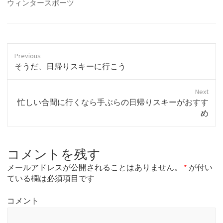
ウィンタースポーツ
Previous
P
そうだ、日帰りスキーに行こう
r
e
Next
v
N
忙しい合間に行くなら手ぶらの日帰りスキーがおすす
i
e
め
o
x
u
t
s
p
p
コメントを残す
o
o
s
s
メールアドレスが公開されることはありません。
*
が付い
t
t
ている欄は必須項目です
:
:
コメント